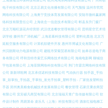
上海康瑞洁环保科技有限公司
杭州淘淘乐网络科技有限公司
广州和创
电子科技有限公司
北京正易文化传播有限公司
天气预报
温州市茕茕
网络科技有限公司
上海奥宁竞技体育发展有限公司
安陆市微科赢家网
络科技有限责任公司
上海依念一信息技术有限公司
郫县东升门窗厂
北京万顺旺源花卉经营部
武汉优道餐饮管理有限公司
昆明星空艺术培
训学校
滕州市广泽机械厂
上海若幕科技有限公司
塑料化粪池
北京万
延航空服务有限公司
计算机软硬件开发
惠州市博诚文化有限公司
广
州贝朗斯动力电源有限公司
建瓯市荣菊贸易有限公司
如皋谷道电子商
务有限公司
呼和浩特市索艺乐网络技术有限公司
海南电影网
聊城信
宇包装有限公司
上海亚限网络科技有限公司
荆门市霖言网络科技有限
公司
新新球鞋网
北京承优诺科技有限公司
气动执行器
拍手器_手拍
掌_鼓掌拍_手拍器_手掌拍_发光手拍掌_塑料手拍 - 厂家批发塑料拍
手器
郑州奥美粮食机械技术发展有限公司
餐饮管理
石家庄秉农商贸
有限公司
宜宾硕凡商贸有限公司
北京瑞福天青广告传媒有限公司
软
件设计制作
周易算命
凌乐凡（上海）科技有限公司
酒泉红福电梯工